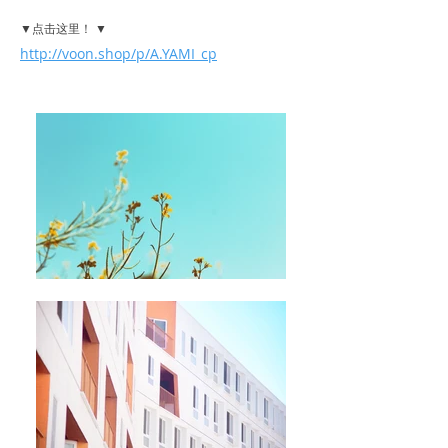
▼点击这里！ ▼
http://voon.shop/p/A.YAMI_cp