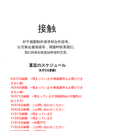
亚米
接触
对于插图制作请求和合作咨询，
如需
展会邀请函等，
请随时联系我们。
我们的座右铭是
始终
按时
交货
。
网络流行音乐插图
​直近のスケジュール
(8月5
日
更新)
9月27日納期 ×埋まっています(特急案件もお受けでき
ません🙇)
10月4日納期 ×埋まっています(特急案件もお受けでき
ません🙇)
10月11日納期 ×埋まっています(特急料金の可能性が
あります)
10月18日納期 △
お問い合わせください
10月25日納期 △
お問い合わせください
11月1日納期 ×埋まっています
11月8日納期 ×埋まっています
11月15日納期
×
作業不可
11月22日納期 △
お問い合わせください