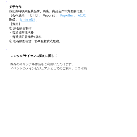
关于合作
我们期待收到服装品牌、商店、商品合作等方面的信息！
（合作成果
：
HEIHEI
、
Vapor95
、
Popkiller
、
ACDC
RAG
、
Jamie
ANK
）
【费用】
① 原创插画制作：
・普通插图请求费
・普通插图委托费+版税
② 现有插图租赁：协商租赁费或版税。
レンタル/ライセンス契約に関して
​既存のオリジナル作品をご利用いただけます。
イベントのメインビジュアルとしてのご利用、コラボ商
品へのご利用など、​お気軽にお問い合わせください。
※非独占契約のみ承っております。
お問い合わせいただいた後、​専門の担当者からご連絡を
させていただきます。
----------------------------------------
​▼
イラスト
一覧
​ライセンス契約/貸し出し可能一覧
----------------------------------------
■ご利用例
⭕️非販売物への利用：店舗内装、広告、ライブや
イベン
ト
の
キービジュアル
への利用など
・
単発
/期間限定
の場合：料金ご相談
・継続
​利用の場合：料金ご相談