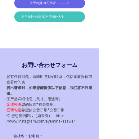
关于租赁/许可协议
对于海外/해외용/对于海外人士
お問い合わせフォーム
如有任何问题，请随时与我们联系，包括索取报价或
查看时间表！
提出请求时，
如果您能提供以下信息，我们将不胜感
激。
①产品详细信息（尺寸、用途等）
②请检查
您的预算
*有关费用。
③请勾选
希望的交货日期
*交货日期
④ 您想要的图片（如果有）：https:
//www.instagram.com/ayaminakazawa/
会社名・お名前