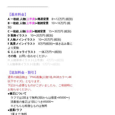
---------------------------------------
【基本料金】
A 一枚絵
人
物(
上半身
)+簡易背景
8
〜12万円 (税別)
B 一枚絵
人
物(
上半身
)+複雑背景
10〜16万円 (税
別)
C 一枚絵
人物(
全身
)+複雑背景
15〜30
万円 (税別)
D 装飾イラス
ト
10
〜20
万円 (税
別)
E 人物メインイラスト
10〜20万円 (税別)
F 風景メインイラスト
8万円(税別)〜描き込み量に
より変動
G ミニキャライラスト
一体2
万円〜(税別)
​​その他
お問い合わせください
H 人物単体イラスト(上半身)
4万円〜(税別)
I 人物単体イラスト(全身)
5万円〜(税別)
【追加料金・割引】
通常の納品物は「PNG画像(人物1名,RGBカラー,4K
以下サイズ)」となります。
下記から必要なものがございましたら、
ご依頼時に
お知らせください。
●
修正について
ラフでは2回まで無料(3回からは都度+¥5000〜)
清書後の修正は
1回につき¥5000〜
​ ※どちらも軽微なものは無料
●
提案/ラフ
1案まで:無料