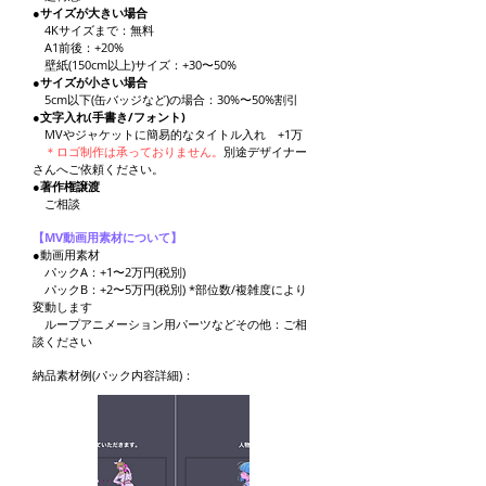
●サイズが
大きい場合
4Kサイズまで：無料
A1前後：
+20%
壁紙(150cm以上)サイズ：+30〜50%
●サイズが
小さい場合
5cm以下(缶バ
ッジなど)の場合
：
30%〜50%割引
●文字
入れ(手書き/フォント)
MV
や
ジャ
ケット
に簡易的なタイトル入れ
+1万
＊ロゴ制作は
承っておりません。
別途デザイナー
さんへ​ご依頼ください。
●著作権譲渡
​ ご
相談
【MV動画用素材について】
●動画用素材
パックA：
+
1〜2万円(税別)
パックB：+2〜5万円(税別) *部位数/複雑度により
変動します
ループ
アニメーション用パーツなどその他：
ご相
談ください
納品素
材例(パック内容詳細)：