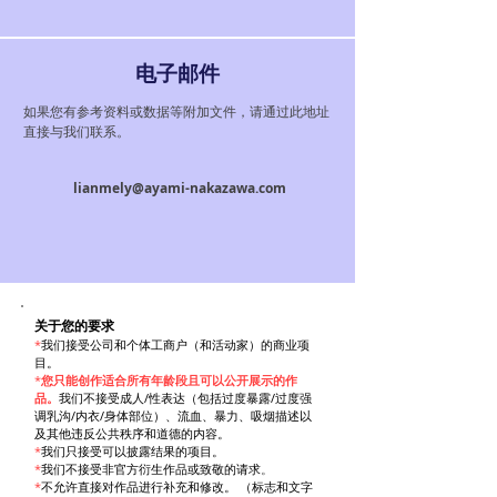
电子邮件
如果您有参考资料或数据等附加文件，请通过此地址
直接与我们联系。
lianmely@ayami-nakazawa.com
关于您的要求
*
我们接受公司和个体工商户（和活动家）的商业项
目。
*
您只能创作适合所有年龄段
且可以
公开展示的
作
品
。
我们
不接受成人/性表达（包括过度暴露/过度强
调乳沟/内衣/身体部位）、流血、暴力、吸烟描述以
及其他违反公共秩序和道德的内容。
*
我们只接受可以披露结果的项目。
*
我们
不
接受
非官方
衍生
作品
或
致敬
的请求
。
*
不允许
直接
对
作品
进行补充和修改
。 （标志和文字