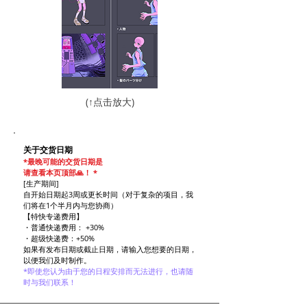
(↑点击放大)
关于交货日期
*最晚可能的交货日期
是
请查看
本页
顶部
🙏！
*
[生产期间]
自开始日期起3周或更长时间（对于复杂的项目，我
们将在1个半月内与您协商）
【特快专递费用】
・普通快递费用：
+30%
・超级快递费：+50%
如果有
发布
日期或截止日期，
请输入您想要的日期，
以便我们及时制作。
*即使您认为由于您的日程安排而无法进行，也请随
时与我们联系！