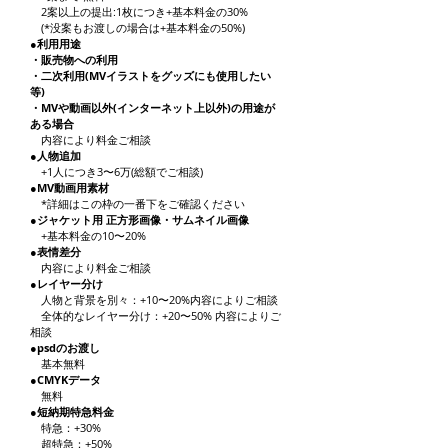
2案以上の提出:1枚につき+基本料金の30%
(*没案もお渡しの場合は+基本料金の50%)
●利用用途
・販売物への利用
・二次利用(MVイラストをグッズにも使用したい
等)
・MVや動画以外(インターネット上以外)の用途が
ある場合
内容により料金ご相談
●人
物追加
+1人につき3
〜6万(総額でご相談)
●MV動画用素材
*詳細はこの枠の一番下をご確認ください
●ジャケット用
正方形画像・サムネイル画像
+基本料金の10〜20%
●表情差分
内容により料金ご相談
●レイヤー分け
人物と背景を別々：+10〜20%内容によりご相談
全体的なレイヤー分け：+20〜50% 内容によりご
相談
●psdのお渡
し
基本無料
●CMYK
データ
​ 無
料
●短納期特急
料金
特急：+30%
超特急：+50%