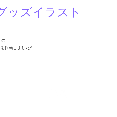
グッズイラスト
ト
さんの
を担当しました⚡️
及びA.YAMIのすべての著作物の無許可の転載、複製、転用、販売、AI学習等を固
© 2024 Ayami Nakazawa
lianmely@ayami-nakazawa.com