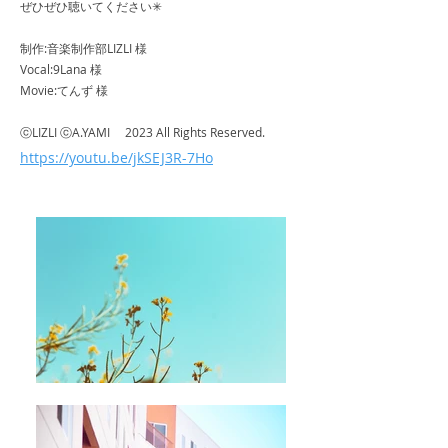
ぜひぜひ聴いてください✳︎
制作:音楽制作部LIZLI 様
Vocal:9Lana 様
Movie:てんず 様
ⓒLIZLI ⓒA.YAMI 2023 All Rights Reserved.
https://youtu.be/jkSEJ3R-7Ho