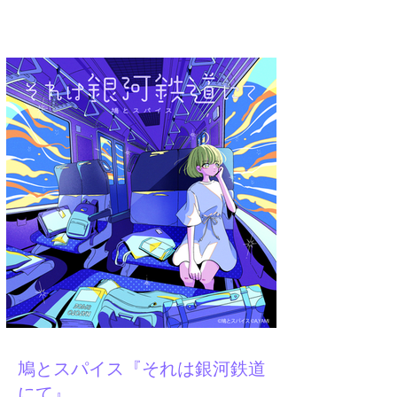
A.YAMI
鳩とスパイス『それは銀河鉄道
にて』