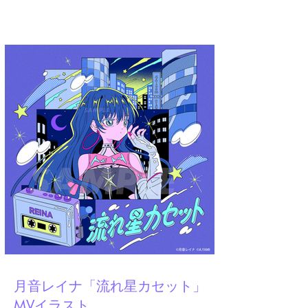
A.YAMI
月音レイナ「流れ星カセット」
MVイラスト