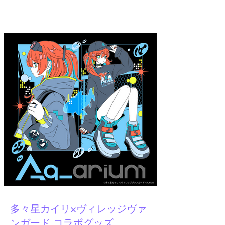
A.YAMI
多々星カイリ×ヴィレッジヴァ
ンガード コラボグッズ