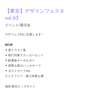
【東京】デザインフェスタ
vol.63
イベント/展示会
デザフェス63に出展します.ᐟ
𝙉𝙀𝙒
✦ 新イラスト集
✦ 夜行列車ステッカーセット
✦ 駅看板キーホルダー
✦ 星降る夜のハンカチーフ
✦ ポストカードetc.
テイクフリー・購入特典も🎁
場所:東京ビッグサイト
出展日:5/23-24
ブース:B-348,349
出展名:A.YAMI
https://www.instagram.com/p/DYGmyyCk