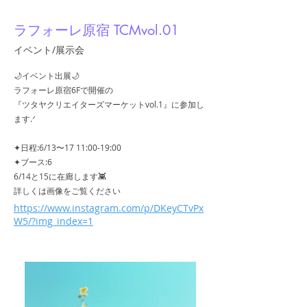
ラフォーレ原宿 TCMvol.01
イベント/展示会
🌙イベント出展🌙
ラフォーレ原宿6Fで開催の
『ツタヤクリエイターズマーケットvol.1』に参加し
ます.ᐟ
✦日程:6/13〜17 11:00-19:00
✦ブース:6
6/14と15に在廊します👾
詳しくは画像をご覧ください
https://www.instagram.com/p/DKeyCTvPx
W5/?img_index=1