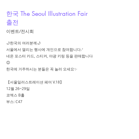
한국 The Seoul Illustration Fair
출전
이벤트/전시회
🌙한국의 여러분께🌙
서울에서 열리는 행사에 개인으로 참여합니다.ᐟ
네온 포스터 카드, 스티커, 야광 키링 등을 판매합니다
😊
한국에 거주하시는 분들은 꼭 놀러 오세요✨
【서울일러스트레이션 페어 V.18】
12월 26~29일
코엑스 B홀
부스: C47
이달에 한국의 일러스트 이벤트에 개인으로 출전합니
다!
최선을 다하겠습니다💪🏻✨
https://www.instagram.com/p/DDUGIJovIJI