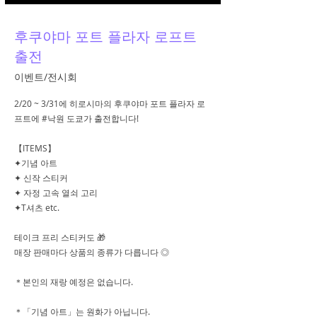
후쿠야마 포트 플라자 로프트
출전
이벤트/전시회
2/20 ~ 3/31에 히로시마의 후쿠야마 포트 플라자 로
프트에 #낙원 도쿄가 출전합니다!
【ITEMS】
✦기념 아트
✦ 신작 스티커
✦ 자정 고속 열쇠 고리
✦T셔츠 etc.
테이크 프리 스티커도 🎁
매장 판매마다 상품의 종류가 다릅니다 ◎
＊본인의 재랑 예정은 없습니다.
＊「기념 아트」는 원화가 아닙니다.