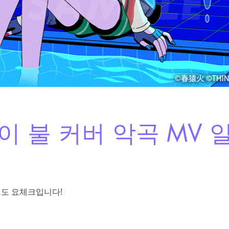
이 불 커버 악곡 MV
씨도 요체크입니다!