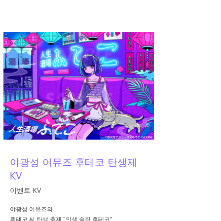
A.YAMI
야광성 어뮤즈 후테코 탄생제
KV
이벤트 KV
야광성 어뮤즈의
후테코 씨 탄생 축제 "인생 술집 후테코"