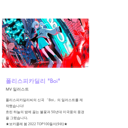
A.YAMI
폴리스피카딜리 "Boi"
MV 일러스트
폴리스피카딜리씨의 신곡 「Boi」의 일러스트를 제
작했습니다!
흐린 하늘의 밤에 끓는 불꽃과 50년대 미국풍의 풍경
을 그렸습니다.
★보카콜레 봄 2022 TOP100들이(9위)★