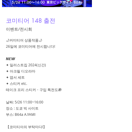
코미티어 148 출전
이벤트/전시회
🌙커미티어 상품작품🌙
26일에 코미티어에 전시합니다!
𝙉𝙀𝙒
✦ 일러스트집 2024(신간)
✦ 아크릴 디오라마
✦ 엽서 세트
✦ 스티커 etc.
테이크 프리 스티커・구입 특전도🎁
날짜: 5/26 11:00~16:00
장소 : 도쿄 빅 사이트
부스: B64a A.YAMI
【코미티아의 부탁마다!】