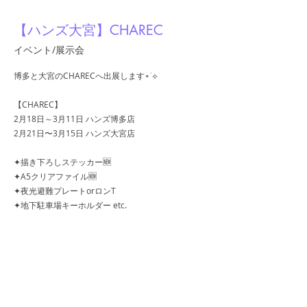
【ハンズ大宮】CHAREC
イベント/展示会
博多と大宮のCHARECへ出展します⋆˙⟡
【CHAREC】
2月18日～3月11日 ハンズ博多店
2月21日〜3月15日 ハンズ大宮店
✦描き下ろしステッカー🆕
✦A5クリアファイル🆕
✦夜光避難プレートorロンT
✦地下駐車場キーホルダー etc.
お近くの方はぜひ.ᐟ
＊本人の在廊予定はありません
https://www.instagram.com/p/DU3K3T2E
h-T/?img_index=1