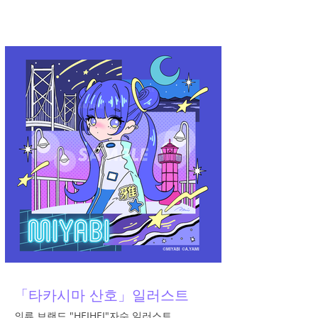
A.YAMI
「타카시마 산호」일러스트
의류 브랜드 "HEIHEI"자수 일러스트