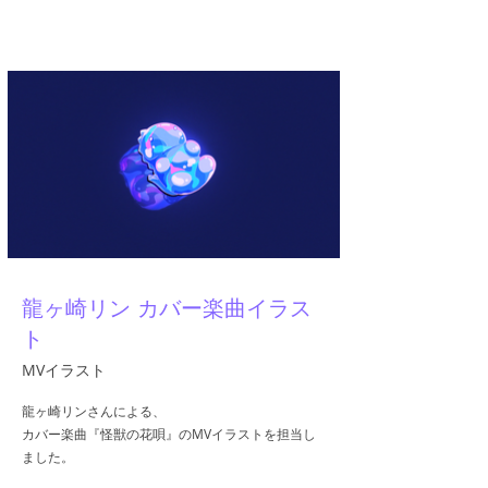
A.YAMI
龍ヶ崎リン カバー楽曲イラス
ト
MVイラスト
龍ヶ崎リンさんによる、
カバー楽曲『怪獣の花唄』のMVイラストを担当し
ました。