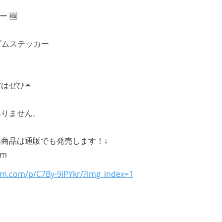
 🆕
ダムステッカー
はぜひ✴︎
ありません。
商品は通販でも発売します！↓
pm
am.com/p/C7By-9iPYkr/?img_index=1