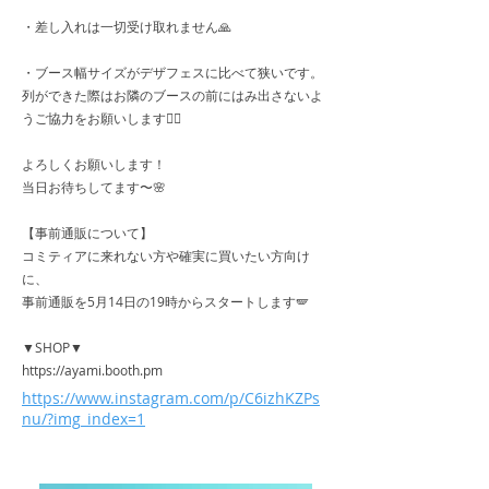
・差し入れは一切受け取れません🙏
・ブース幅サイズがデザフェスに比べて狭いです。
列ができた際はお隣のブースの前にはみ出さないよ
うご協力をお願いします🙇‍♂️
よろしくお願いします！
当日お待ちしてます〜🌸
【事前通販について】
コミティアに来れない方や確実に買いたい方向け
に、
事前通販を5月14日の19時からスタートします🪽
▼SHOP▼
https://ayami.booth.pm
https://www.instagram.com/p/C6izhKZPs
nu/?img_index=1