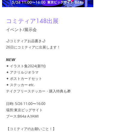
コミティア148出展
イベント/展示会
🌙コミティアお品書き🌙
26日にコミティアに出展します！
𝙉𝙀𝙒
✦ イラスト集2024(新刊)
✦ アクリルジオラマ
✦ ポストカードセット
✦ ステッカー etc.
テイクフリーステッカー・購入特典も🎁
日時: 5/26 11:00〜16:00
場所:東京ビッグサイト
ブース:B64a A.YAMI
【コミティアのお願いごと！】