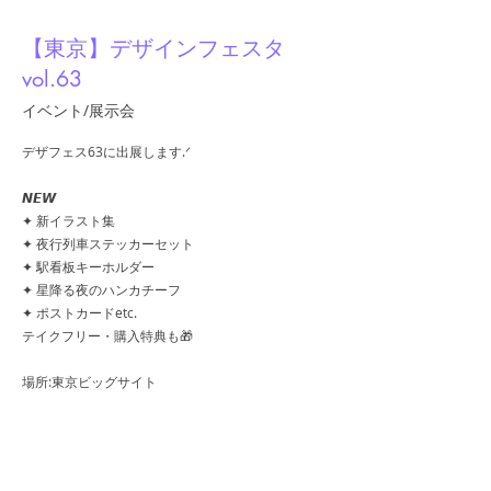
【東京】デザインフェスタ
vol.63
イベント/展示会
デザフェス63に出展します.ᐟ
𝙉𝙀𝙒
✦ 新イラスト集
✦ 夜行列車ステッカーセット
✦ 駅看板キーホルダー
✦ 星降る夜のハンカチーフ
✦ ポストカードetc.
テイクフリー・購入特典も🎁
場所:東京ビッグサイト
出展日:5/23-24
ブース:B-348,349
出展名:A.YAMI
https://www.instagram.com/p/DYGmyyCk